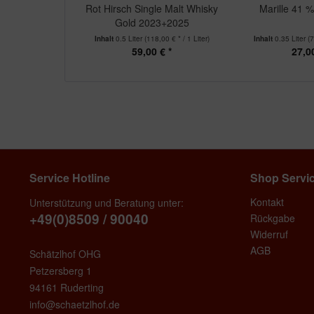
Rot Hirsch Single Malt Whisky
Marille 41 
Gold 2023+2025
Inhalt
0.5 Liter
(118,00 € * / 1 Liter)
Inhalt
0.35 Liter
(7
59,00 € *
27,00
Service Hotline
Shop Servi
Kontakt
Unterstützung und Beratung unter:
+49(0)8509 / 90040
Rückgabe
Widerruf
AGB
Schätzlhof OHG
Petzersberg 1
94161 Ruderting
info@schaetzlhof.de