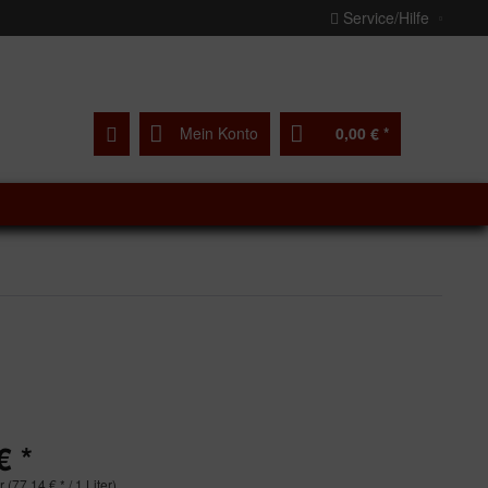
Service/Hilfe
Mein Konto
0,00 € *
€ *
r (77,14 € * / 1 Liter)