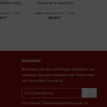
 Prämiert 2025
Obstler 40 % Gold 2025
Zwetschge 41
(62,86 € * / 1 Liter)
Inhalt
0.35 Liter
(68,57 € * / 1 Liter)
Inhalt
0.35 Lit
00 € *
24,00 € *
26
Newsletter
Abonnieren Sie den kostenlosen Newsletter und
verpassen Sie keine Neuigkeit oder Aktion mehr
vom Schätzlhof Onlineshop.
Ich habe die
Datenschutzbestimmungen
zur