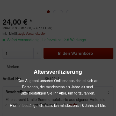
24,00 € *
Inhalt:
0.35 Liter (68,57 € * / 1 Liter)
inkl. MwSt.
zzgl. Versandkosten
Sofort versandfertig, Lieferzeit ca. 2-5 Werktage
In den
Warenkorb
Merken
Altersverifizierung
Artikel-Nr.:
SH10016
Das Angebot unseres Onlineshops richtet sich an
Personen, die mindestens 18 Jahre alt sind.
Beschreibung
Bitte bestätigen Sie Ihr Alter, um fortzufahren.
Eine zurecht Uralte Sommerapfelsorte aus eigener Ernte, die
am Höhepunkt Ihrer Reife von Hand...
mehr
Hiermit bestätige ich, dass ich mindestens 18 Jahre alt bin.