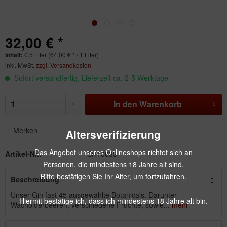
32,00 € *
Inhalt:
0.5 Liter (64,00 € * / 1 Liter)
inkl. MwSt.
zzgl. Versandkosten
Sofort versandfertig, Lieferzeit ca. 2-5 Werktage
In den
Warenkorb
Merken
Altersverifizierung
Das Angebot unseres Onlineshops richtet sich an
Artikel-Nr.:
SH10039
Personen, die mindestens 18 Jahre alt sind.
Bitte bestätigen Sie Ihr Alter, um fortzufahren.
Beschreibung
Unser Gin fast 45 ausgewählte Botanicals. Darunter
Hiermit bestätige ich, dass ich mindestens 18 Jahre alt bin.
Wacholderbeeren, verschiedene Früchte, sowie...
mehr