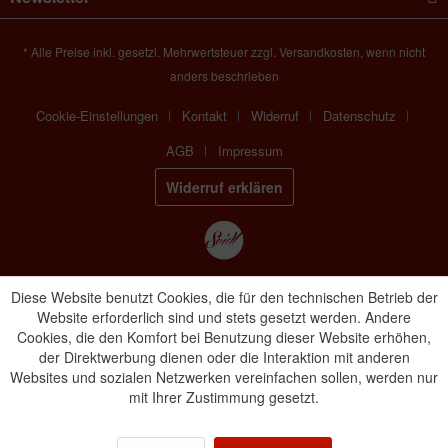
* Alle Preise inkl. gesetzl. Mehrwertsteuer zzgl. Versandkosten, wenn nicht
anders beschrieben
Cookie-Einstellungen
Kontakt
Widerruf
Datenschutz
AGB
Impressum
Widerruf erklären
Diese Website benutzt Cookies, die für den technischen Betrieb der
Website erforderlich sind und stets gesetzt werden. Andere
Cookies, die den Komfort bei Benutzung dieser Website erhöhen,
der Direktwerbung dienen oder die Interaktion mit anderen
Websites und sozialen Netzwerken vereinfachen sollen, werden nur
mit Ihrer Zustimmung gesetzt.